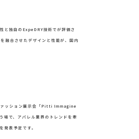
量性と独自のExpeDRY技術でが評価さ
アを融合させたデザインと性能が、国内
ョン展示会「Pitti Immagine
集う場で、アパレル業界のトレンドを牽
を発表予定です。