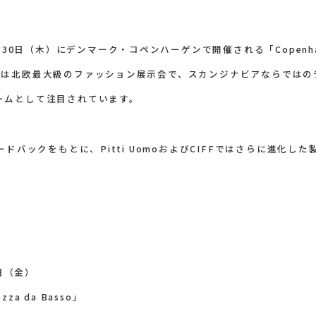
0日（木）にデンマーク・コペンハーゲンで開催される「Copenhagen Int
CIFFは北欧最大級のファッション展示会で、スカンジナビアならで
ームとして注目されています。
なフィードバックをもとに、Pitti UomoおよびCIFFではさらに進
7日（金）
a da Basso」