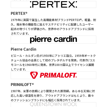
PERTEX®
1979年に英国で誕生した高機能素材ブランドPERTEX®。軽量、耐
久、撥水等の機能性に加えサステナビリティに配慮したユーザー
起点の物づくりが評価され、世界中のアウトドアブランドに採用
されています。
Pierre Cardin
ピエール・カルダン氏が1950年にアトリエ設立。1959年オートク
チュール協会の会員として初のプレタポルテを発表。代表作/コス
モコールを1960年代に発表。世界100カ国以上でライセンス展開
しています。
PRIMALOFT®︎
1987年、米軍の依頼により開発された断熱綿。あらゆる天候に対
応した高い保温性を誇り、アウトドアブランドはもとより、数々
のファッションブランドにも幅広く採用されています。