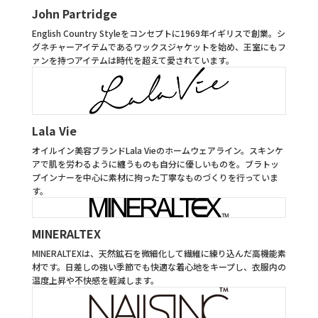
John Partridge
English Country Styleをコンセプトに1969年イギリスで創業。シ
グネチャーアイテムであるワックスジャケットを始め、王室にもフ
ァンを持つアイテムは時代を超えて愛されています。
Lala Vie
オイルイン美容ブランドLala Vieのホームウェアライン。スキンケ
アで肌を労わるように纏うものも自分に優しいものを。ブラトッ
プインナーを中心に素材に拘った丁寧なものづくりを行っていま
す。
MINERALTEX
MINERALTEXは、天然鉱石を微細化して繊維に練り込んだ高機能素
材です。日差しの強い季節でも快適な着心地をキープし、衣服内の
温度上昇や不快感を軽減します。