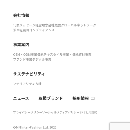
会社情報
代表メッセージ
経営理念
会社概要
グローバルネットワーク
沿革
組織図
コンプライアンス
事業案内
OEM・ODM事業
機能テキスタイル事業・機能資材事業
ブランド事業
デジタル事業
サステナビリティ
マテリアリティ
方針
ニュース
取扱ブランド
採用情報
プライバシーポリシー
ソーシャルメディアポリシー
SNS利用規約
©MN Inter-Fashion Ltd. 2022