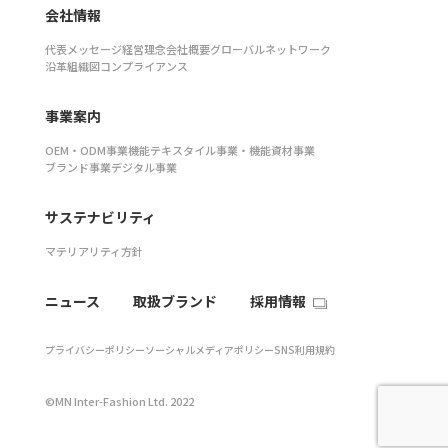
会社情報
代表メッセージ
経営理念
会社概要
グローバルネットワーク
沿革
組織図
コンプライアンス
事業案内
OEM・ODM事業
機能テキスタイル事業・機能資材事業
ブランド事業
デジタル事業
サステナビリティ
マテリアリティ
方針
ニュース
取扱ブランド
採用情報
プライバシーポリシー
ソーシャルメディアポリシー
SNS利用規約
©MN Inter-Fashion Ltd. 2022