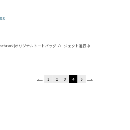
SS
aunchPark]オリジナルトートバッグプロジェクト進行中
1
2
3
4
5