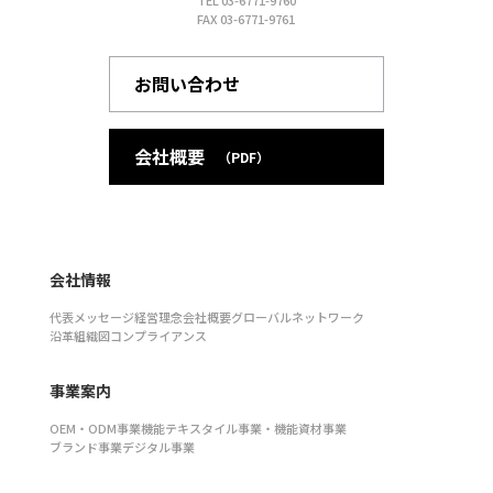
TEL 03-6771-9760
FAX 03-6771-9761
お問い合わせ
会社概要
（PDF）
会社情報
代表メッセージ
経営理念
会社概要
グローバルネットワーク
沿革
組織図
コンプライアンス
事業案内
OEM・ODM事業
機能テキスタイル事業・機能資材事業
ブランド事業
デジタル事業