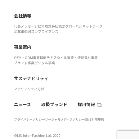
会社情報
代表メッセージ
経営理念
会社概要
グローバルネットワーク
沿革
組織図
コンプライアンス
事業案内
OEM・ODM事業
機能テキスタイル事業・機能資材事業
ブランド事業
デジタル事業
サステナビリティ
マテリアリティ
方針
ニュース
取扱ブランド
採用情報
プライバシーポリシー
ソーシャルメディアポリシー
SNS利用規約
©MN Inter-Fashion Ltd. 2022