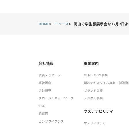
HOME
ニュース
岡山で学生服展示会を12月2日
会社情報
事業案内
代表メッセージ
OEM・ODM事業
経営理念
機能テキスタイル事業・機能資
会社概要
ブランド事業
グローバルネットワーク
デジタル事業
沿革
サステナビリティ
組織図
コンプライアンス
マテリアリティ